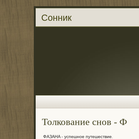
Сонник
Толкование снов - Ф
ФAЗAHA - ycпeшнoe пyтeшecтвиe.